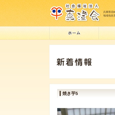
兵庫県尼
地域包括
焼き芋5